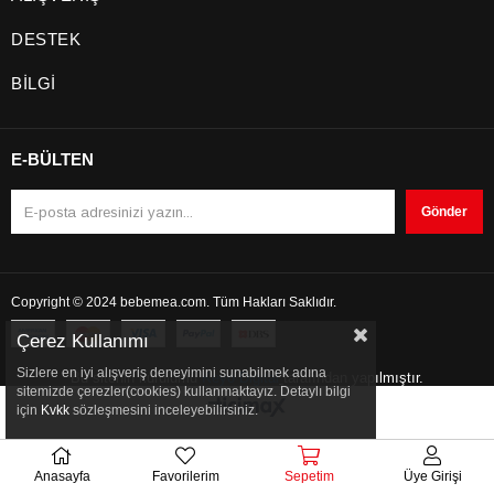
DESTEK
BİLGİ
E-BÜLTEN
Gönder
Copyright © 2024 bebemea.com. Tüm Hakları Saklıdır.
Çerez Kullanımı
Sizlere en iyi alışveriş deneyimini sunabilmek adına
Bu sitenin kurulumu
Keyo Digital
tarafından yapılmıştır.
sitemizde çerezler(cookies) kullanmaktayız. Detaylı bilgi
için
Kvkk
sözleşmesini inceleyebilirsiniz.
Anasayfa
Favorilerim
Sepetim
Üye Girişi